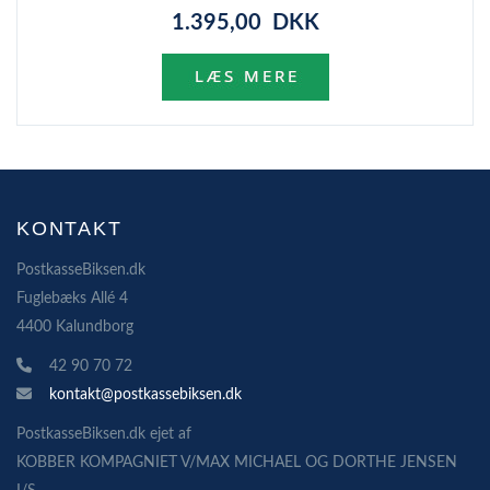
1.395,00 DKK
KONTAKT
PostkasseBiksen.dk
Fuglebæks Allé 4
4400 Kalundborg
42 90 70 72
kontakt@postkassebiksen.dk
PostkasseBiksen.dk ejet af
KOBBER KOMPAGNIET V/MAX MICHAEL OG DORTHE JENSEN