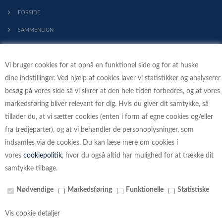
FORSIDE
SAMMENLIGN
KONTAKT
Vi bruger cookies for at opnå en funktionel side og for at huske
PROFIL
dine indstillinger. Ved hjælp af cookies laver vi statistikker og analyserer
HANDELSBETINGELSER
besøg på vores side så vi sikrer at den hele tiden forbedres, og at vores
FORTRYDELSESRET
markedsføring bliver relevant for dig. Hvis du giver dit samtykke, så
tillader du, at vi sætter cookies (enten i form af egne cookies og/eller
KLIMA - VI PLANTER TRÆER
fra tredjeparter), og at vi behandler de personoplysninger, som
indsamles via de cookies. Du kan læse mere om cookies i
vores
cookiepolitik
, hvor du også altid har mulighed for at trække dit
samtykke tilbage.
BETALINGSKORT
Nødvendige
Markedsføring
Funktionelle
Statistiske
Vis cookie detaljer