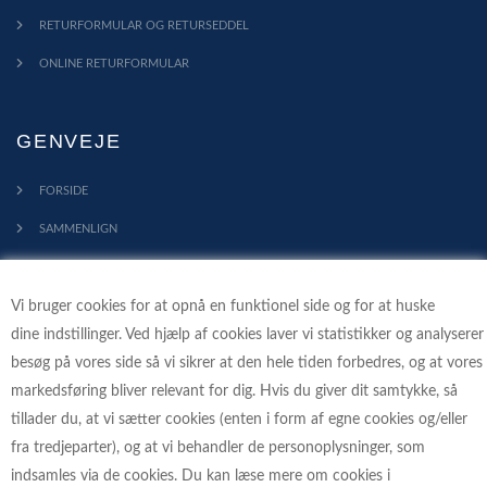
RETURFORMULAR OG RETURSEDDEL
ONLINE RETURFORMULAR
GENVEJE
FORSIDE
SAMMENLIGN
KONTAKT
Vi bruger cookies for at opnå en funktionel side og for at huske
PROFIL
dine indstillinger. Ved hjælp af cookies laver vi statistikker og analyserer
HANDELSBETINGELSER
besøg på vores side så vi sikrer at den hele tiden forbedres, og at vores
FORTRYDELSESRET
markedsføring bliver relevant for dig. Hvis du giver dit samtykke, så
tillader du, at vi sætter cookies (enten i form af egne cookies og/eller
KLIMA - VI PLANTER TRÆER
fra tredjeparter), og at vi behandler de personoplysninger, som
indsamles via de cookies. Du kan læse mere om cookies i