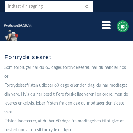
Fortrydelsesret
Som forbruger har du 60 dages fortrydelsesret, når du handler hos
os.
Fortrydelsesfristen udløber 60 dage efter den dag, du har modtaget
din vare. Hvis du har bestilt flere forskellige varer i en ordre, men de
leveres enkeltvis, løber fristen fra den dag du modtager den sidste
vare.
Fristen indebærer, at du har 60 dage fra modtagelsen til at give os
besked om, at du vil fortryde dit køb.