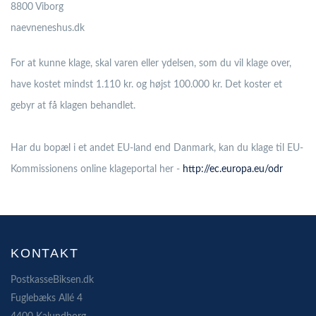
8800 Viborg
naevneneshus.dk
For at kunne klage, skal varen eller ydelsen, som du vil klage over,
have kostet mindst 1.110 kr. og højst 100.000 kr. Det koster et
gebyr at få klagen behandlet.
Har du bopæl i et andet EU-land end Danmark, kan du klage til EU-
Kommissionens online klageportal her -
http://ec.europa.eu/odr
KONTAKT
PostkasseBiksen.dk
Fuglebæks Allé 4