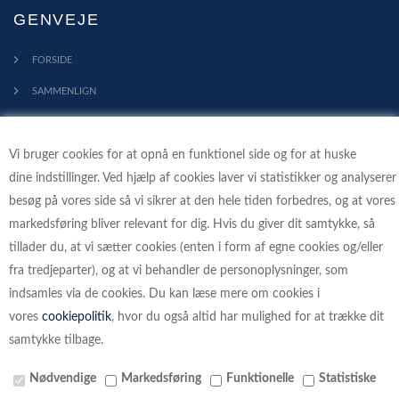
GENVEJE
FORSIDE
SAMMENLIGN
KONTAKT
Vi bruger cookies for at opnå en funktionel side og for at huske
PROFIL
dine indstillinger. Ved hjælp af cookies laver vi statistikker og analyserer
HANDELSBETINGELSER
besøg på vores side så vi sikrer at den hele tiden forbedres, og at vores
FORTRYDELSESRET
markedsføring bliver relevant for dig. Hvis du giver dit samtykke, så
tillader du, at vi sætter cookies (enten i form af egne cookies og/eller
KLIMA - VI PLANTER TRÆER
fra tredjeparter), og at vi behandler de personoplysninger, som
indsamles via de cookies. Du kan læse mere om cookies i
vores
cookiepolitik
, hvor du også altid har mulighed for at trække dit
samtykke tilbage.
BETALINGSKORT
Nødvendige
Markedsføring
Funktionelle
Statistiske