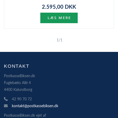
2.595,00 DKK
1/1
KONTAKT
PostkasseBiksen.dk
Fuglebæks Allé 4
4400 Kalundborg
42 90 70 72
kontakt@postkassebiksen.dk
PostkasseBiksen.dk ejet af