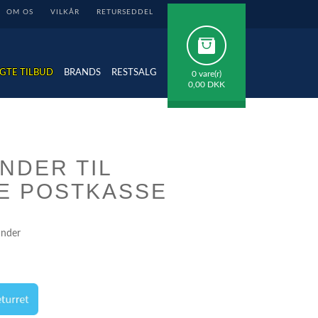
OM OS
VILKÅR
RETURSEDDEL
GTE TILBUD
BRANDS
RESTSALG
0 vare(r)
0,00 DKK
NDER TIL
E POSTKASSE
ander