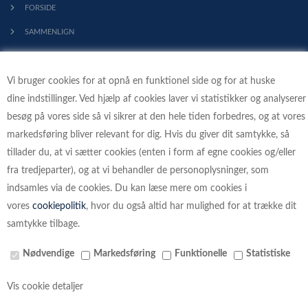
FORSIDE
SAMMENLIGN
KONTAKT
Vi bruger cookies for at opnå en funktionel side og for at huske
PROFIL
dine indstillinger. Ved hjælp af cookies laver vi statistikker og analyserer
HANDELSBETINGELSER
besøg på vores side så vi sikrer at den hele tiden forbedres, og at vores
FORTRYDELSESRET
markedsføring bliver relevant for dig. Hvis du giver dit samtykke, så
tillader du, at vi sætter cookies (enten i form af egne cookies og/eller
KLIMA - VI PLANTER TRÆER
fra tredjeparter), og at vi behandler de personoplysninger, som
indsamles via de cookies. Du kan læse mere om cookies i
vores
cookiepolitik
, hvor du også altid har mulighed for at trække dit
samtykke tilbage.
BETALINGSKORT
Nødvendige
Markedsføring
Funktionelle
Statistiske
Vis cookie detaljer