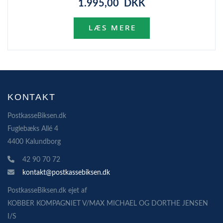
1.995,00 DKK
KONTAKT
PostkasseBiksen.dk
Fuglebæks Allé 4
4400 Kalundborg
42 90 70 72
kontakt@postkassebiksen.dk
PostkasseBiksen.dk ejet af
KOBBER KOMPAGNIET V/MAX MICHAEL OG DORTHE JENSEN
I/S