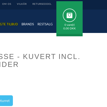
OM OS
VILKÅR
RETURSEDDEL
GTE TILBUD
BRANDS
RESTSALG
0 vare(r)
0,00 DKK
SE - KUVERT INCL.
NDER