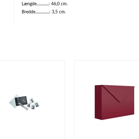
Længde.............: 46,0 cm.
Bredde...............: 3,5 cm.