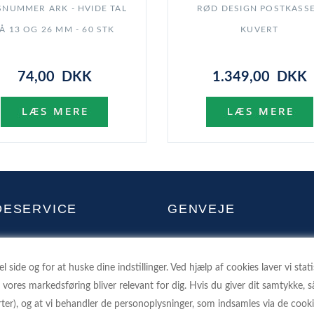
NUMMER ARK - HVIDE TAL
RØD DESIGN POSTKASSE
Å 13 OG 26 MM - 60 STK
KUVERT
74,00 DKK
1.349,00 DKK
DESERVICE
GENVEJE
GEHOLDELSE AF POSTKASSER
FORSIDE
ONDATAPOLITIK
SAMMENLIGN
 side og for at huske dine indstillinger. Ved hjælp af cookies laver vi stat
t vores markedsføring bliver relevant for dig. Hvis du giver dit samtykke, så
R SHOPPING PÅ NETTET
KONTAKT
arter), og at vi behandler de personoplysninger, som indsamles via de coo