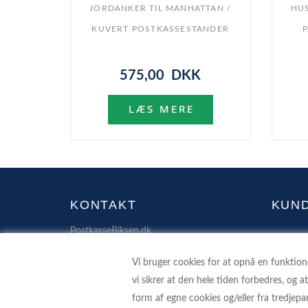
JORDANKER TIL MANHATTAN /
HUS
KUVERT POSTKASSESTANDER
P
575,00 DKK
KONTAKT
KUN
PostkasseBiksen.dk
VEDLI
Fuglebæks Allé 4
PERS
Vi bruger cookies for at opnå en funktionel
4400 Kalundborg
vi sikrer at den hele tiden forbedres, og a
SIKKE
42 90 70 72
form af egne cookies og/eller fra tredjep