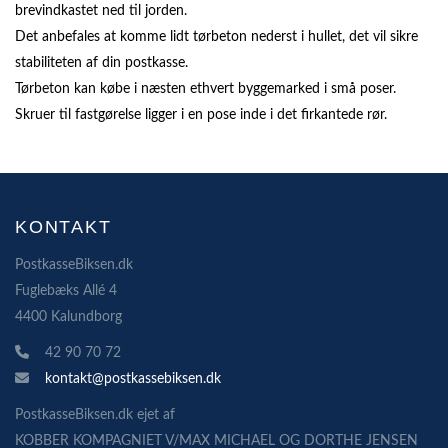
brevindkastet ned til jorden.
Det anbefales at komme lidt tørbeton nederst i hullet, det vil sikre
stabiliteten af din postkasse.
Tørbeton kan købe i næsten ethvert byggemarked i små poser.
Skruer til fastgørelse ligger i en pose inde i det firkantede rør.
KONTAKT
PostkasseBiksen.dk
Fuglebæks Allé 4
4400 Kalundborg
42 90 70 72
kontakt@postkassebiksen.dk
PostkasseBiksen.dk ejet af
KOBBER KOMPAGNIET V/MAX MICHAEL OG DORTHE JENSEN