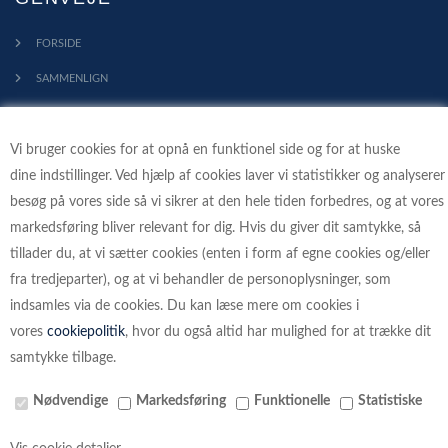
FORSIDE
SAMMENLIGN
KONTAKT
Vi bruger cookies for at opnå en funktionel side og for at huske
PROFIL
dine indstillinger. Ved hjælp af cookies laver vi statistikker og analyserer
HANDELSBETINGELSER
besøg på vores side så vi sikrer at den hele tiden forbedres, og at vores
FORTRYDELSESRET
markedsføring bliver relevant for dig. Hvis du giver dit samtykke, så
tillader du, at vi sætter cookies (enten i form af egne cookies og/eller
KLIMA - VI PLANTER TRÆER
fra tredjeparter), og at vi behandler de personoplysninger, som
indsamles via de cookies. Du kan læse mere om cookies i
vores
cookiepolitik
, hvor du også altid har mulighed for at trække dit
samtykke tilbage.
BETALINGSKORT
Nødvendige
Markedsføring
Funktionelle
Statistiske