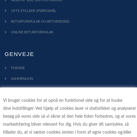
VÆRD AT VIDE OM POSTKASSER
OFTE STILLEDE SPØRGSMÅL
RETURFORMULAR OG RETURSEDDEL
ONLINE RETURFORMULAR
GENVEJE
FORSIDE
SAMMENLIGN
KONTAKT
Vi bruger cookies for at opnå en funktionel side og for at huske
PROFIL
dine indstillinger. Ved hjælp af cookies laver vi statistikker og analyserer
HANDELSBETINGELSER
besøg på vores side så vi sikrer at den hele tiden forbedres, og at vores
FORTRYDELSESRET
markedsføring bliver relevant for dig. Hvis du giver dit samtykke, så
tillader du, at vi sætter cookies (enten i form af egne cookies og/eller
KLIMA - VI PLANTER TRÆER