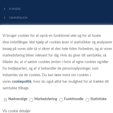
FORSIDE
SAMMENLIGN
KONTAKT
Vi bruger cookies for at opnå en funktionel side og for at huske
PROFIL
dine indstillinger. Ved hjælp af cookies laver vi statistikker og analyserer
HANDELSBETINGELSER
besøg på vores side så vi sikrer at den hele tiden forbedres, og at vores
FORTRYDELSESRET
markedsføring bliver relevant for dig. Hvis du giver dit samtykke, så
tillader du, at vi sætter cookies (enten i form af egne cookies og/eller
KLIMA - VI PLANTER TRÆER
fra tredjeparter), og at vi behandler de personoplysninger, som
indsamles via de cookies. Du kan læse mere om cookies i
vores
cookiepolitik
, hvor du også altid har mulighed for at trække dit
samtykke tilbage.
BETALINGSKORT
Nødvendige
Markedsføring
Funktionelle
Statistiske
Vis cookie detaljer