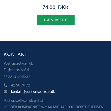
74,00 DKK
KONTAKT
PostkasseBiksen.dk
Fuglebæks Allé 4
4400 Kalundborg
42 90 70 72
kontakt@postkassebiksen.dk
PostkasseBiksen.dk ejet af
KOBBER KOMPAGNIET V/MAX MICHAEL OG DORTHE JENSEN