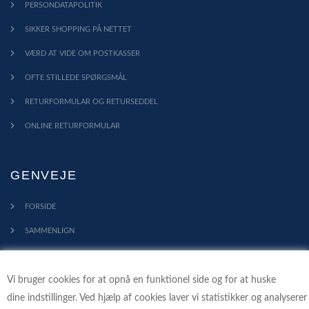
PERSONDATAPOLITIK
SIKKER SHOPPING PÅ NETTET
VÆRD AT VIDE OM POSTKASSER
OFTE STILLEDE SPØRGSMÅL
RETURFORMULAR OG RETURSEDDEL
ONLINE RETURFORMULAR
GENVEJE
FORSIDE
SAMMENLIGN
KONTAKT
Vi bruger cookies for at opnå en funktionel side og for at huske
PROFIL
dine indstillinger. Ved hjælp af cookies laver vi statistikker og analyserer
HANDELSBETINGELSER