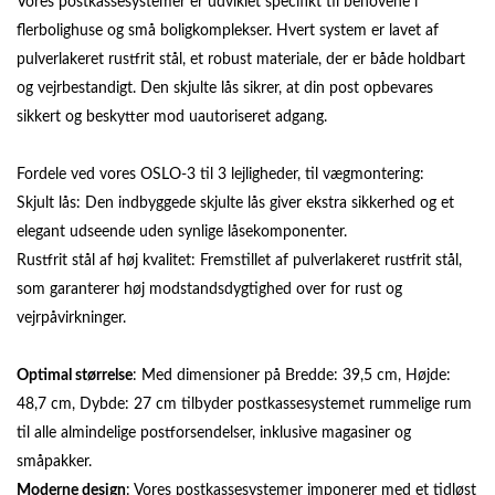
Vores postkassesystemer er udviklet specifikt til behovene i
flerbolighuse og små boligkomplekser. Hvert system er lavet af
pulverlakeret rustfrit stål, et robust materiale, der er både holdbart
og vejrbestandigt. Den skjulte lås sikrer, at din post opbevares
sikkert og beskytter mod uautoriseret adgang.
Fordele ved vores OSLO-3 til 3 lejligheder, til vægmontering:
Skjult lås: Den indbyggede skjulte lås giver ekstra sikkerhed og et
elegant udseende uden synlige låsekomponenter.
Rustfrit stål af høj kvalitet: Fremstillet af pulverlakeret rustfrit stål,
som garanterer høj modstandsdygtighed over for rust og
vejrpåvirkninger.
Optimal størrelse
: Med dimensioner på Bredde: 39,5 cm, Højde:
48,7 cm, Dybde: 27 cm tilbyder postkassesystemet rummelige rum
til alle almindelige postforsendelser, inklusive magasiner og
småpakker.
Moderne design
: Vores postkassesystemer imponerer med et tidløst