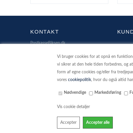
KONTAKT
KUN
PostkasseBiksen.dk
VEDLI
Fuglebæks Allé 4
PERS
Vi bruger cookies for at opnå en funktionel
4400 Kalundborg
vi sikrer at den hele tiden forbedres, og a
SIKKE
42 90 70 72
form af egne cookies og/eller fra tredjep
kontakt@postkassebiksen.dk
VÆRD 
vores
cookiepolitik
, hvor du også altid ha
OFTE 
PostkasseBiksen.dk ejet af
Nødvendige
Markedsføring
F
KOBBER KOMPAGNIET V/MAX MICHAEL
RETU
OG DORTHE JENSEN I/S
Vis cookie detaljer
ONLI
CVR: 16 38 07 76