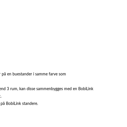
r på en buestander i samme farve som
 end 3 rum, kan disse sammenbygges med en BobiLink
.
t på BobiLink standere.