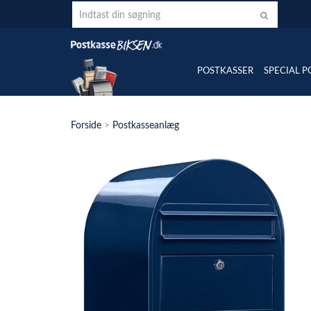
POSTKASSER
SPECIAL P
Forside
>
Postkasseanlæg