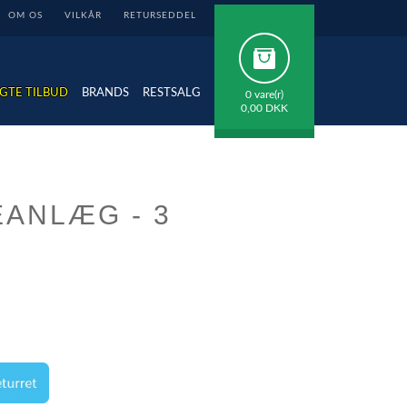
OM OS
VILKÅR
RETURSEDDEL
GTE TILBUD
BRANDS
RESTSALG
0 vare(r)
0,00 DKK
ANLÆG - 3