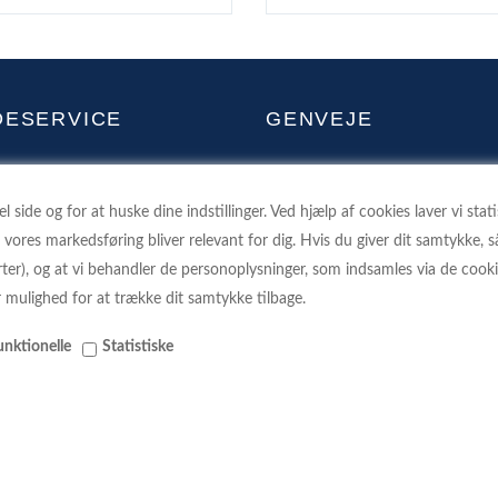
DESERVICE
GENVEJE
GEHOLDELSE AF POSTKASSER
FORSIDE
ONDATAPOLITIK
SAMMENLIGN
 side og for at huske dine indstillinger. Ved hjælp af cookies laver vi stat
t vores markedsføring bliver relevant for dig. Hvis du giver dit samtykke, så
R SHOPPING PÅ NETTET
KONTAKT
arter), og at vi behandler de personoplysninger, som indsamles via de coo
AT VIDE OM POSTKASSER
PROFIL
r mulighed for at trække dit samtykke tilbage.
STILLEDE SPØRGSMÅL
HANDELSBETINGELSER
unktionelle
Statistiske
RFORMULAR OG RETURSEDDEL
FORTRYDELSESRET
NE RETURFORMULAR
KLIMA - VI PLANTER TRÆER