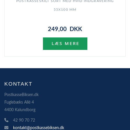
POSTKASSESKILT SORT MED HVID INDGRAVERING
55X100 MM
249,00 DKK
KONTAKT
PostkasseBiksen.dk
Fuglebæks Allé 4
4400 Kalundborg
42 90 70 72
kontakt@postkassebiksen.dk