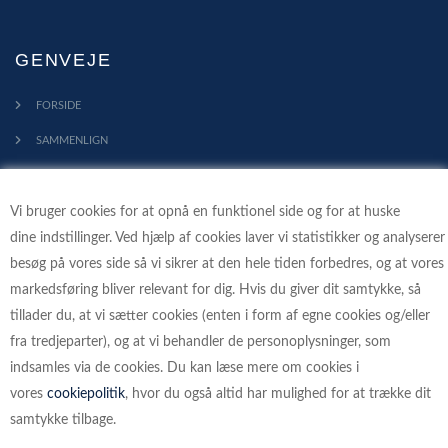
GENVEJE
FORSIDE
SAMMENLIGN
KONTAKT
Vi bruger cookies for at opnå en funktionel side og for at huske
PROFIL
dine indstillinger. Ved hjælp af cookies laver vi statistikker og analyserer
HANDELSBETINGELSER
besøg på vores side så vi sikrer at den hele tiden forbedres, og at vores
FORTRYDELSESRET
markedsføring bliver relevant for dig. Hvis du giver dit samtykke, så
tillader du, at vi sætter cookies (enten i form af egne cookies og/eller
KLIMA - VI PLANTER TRÆER
fra tredjeparter), og at vi behandler de personoplysninger, som
indsamles via de cookies. Du kan læse mere om cookies i
vores
cookiepolitik
, hvor du også altid har mulighed for at trække dit
samtykke tilbage.