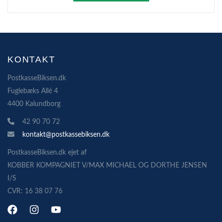
KONTAKT
PostkasseBiksen.dk
Fuglebæks Allé 4
4400 Kalundborg
42 90 70 72
kontakt@postkassebiksen.dk
PostkasseBiksen.dk ejet af
KOBBER KOMPAGNIET V/MAX MICHAEL OG DORTHE JENSEN
I/S
CVR: 16 38 07 76